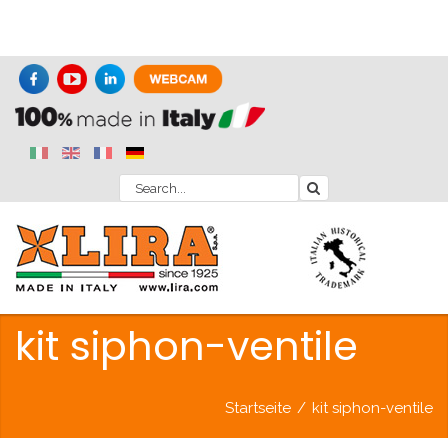
kit siphon-ventile
Startseite
/
kit siphon-ventile