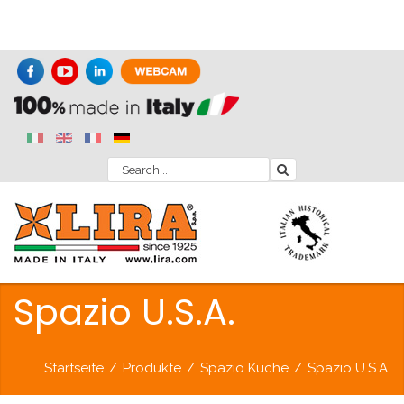
Spazio U.S.A.
Startseite
/
Produkte
/
Spazio Küche
/
Spazio U.S.A.