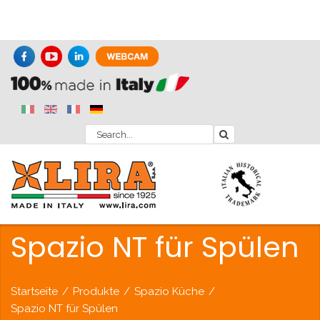
Spazio NT für Spülen
Startseite
/
Produkte
/
Spazio Küche
/
Spazio NT für Spülen