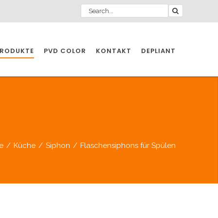
RODUKTE
PVD COLOR
KONTAKT
DEPLIANT
ZIO INDUSTRIE
INDUSTRIE
e
/
Küche
/
Siphon
/
Flaschensiphons für Spülen
ZIO INDUSTRIE
CCESSOIRES