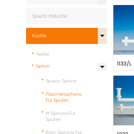
Spazio Industrie
Küche
Ventile
1133/L
Siphon
Spazio Siphon
Flaschensiphons
Für Spülen
M Siphons Für
Spülen
Rohr Siphons Für