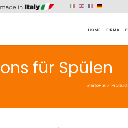
HOME
FIRMA
P
SPAZIO KÜCHE
SPAZIO BADEZIMMER
SPA
ons für Spülen
KÜCHE
BADEZIMMER
Startseite
/
Produkt
SPAZIO KÜCHE
SPAZIO BADEZIMMER
SPA
BEHINDERTE
VENTILE
A