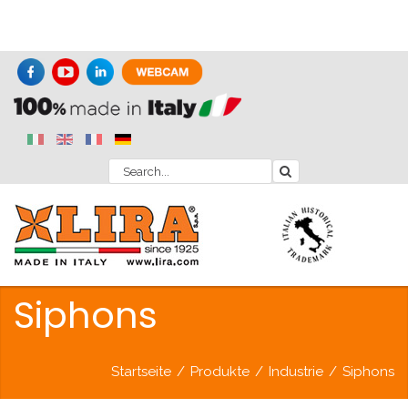
Siphons
Startseite
/
Produkte
/
Industrie
/
Siphons