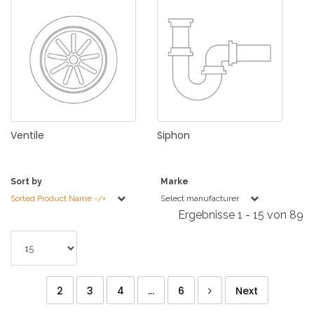
Ventile
Siphon
Sort by
Marke
Sorted Product Name -/+
Select manufacturer
Ergebnisse 1 - 15 von 89
2
3
4
...
6
Next