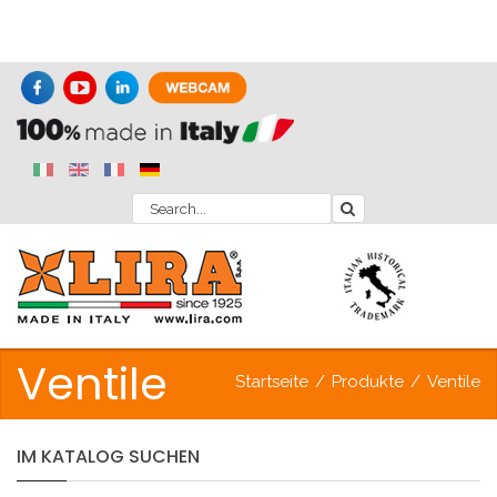
Ventile
Startseite
/
Produkte
/
Ventile
IM
KATALOG
SUCHEN