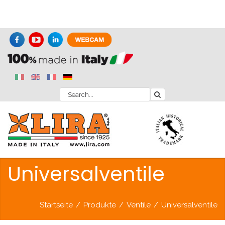
Universalventile
Startseite
/
Produkte
/
Ventile
/
Universalventile